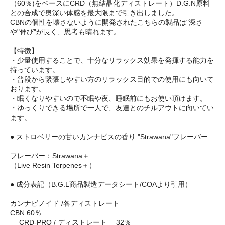
（60％)をベースにCRD（無結晶化ディストレート）D.G.N原料
との合成で奥深い体感を最大限まで引き出しました。
CBNの個性を壊さないように開発されたこちらの製品は"深さ
や"伸び"が長く、思考も晴れます。
【特徴】
・少量使用することで、十分なリラックス効果を発揮する能力を
持っています。
・普段から緊張しやすい方のリラックス目的での使用にも向いて
おります。
・眠くなりやすいので不眠や夜、睡眠前にもお使い頂けます。
・ゆっくりできる場所で一人で、友達とのチルアウトに向いてい
ます。
● ストロベリーの甘いカンナビスの香り "Strawana"フレーバー
フレーバー：Strawana＋
（Live Resin Terpenes＋）
● 成分表記（B.G.L商品製造データシート/COAより引用）
カンナビノイド /各ディストレート
CBN 60％
CRD-PRO / ディストレート 32％