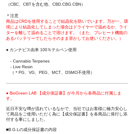
（CBC、CBTを含む他、CBD.CBG.CBN）
＊注意
商品はCRDを使用することで結晶化を防いでいます。万が一、環
境により結晶化してしまった場合はドライヤーで温めるか、ライ
ターを離して温めることで溶けます。（また、プレヒート機能の
あるバッテリーでしたらそのまま溶かしてお使いください。）
● カンナビス由来 100％テルペン使用
- Cannabis Terpenes
- Live Resin
（＊PG、VG、PEG、MCT、DSMO不使用）
● BioGreen LAB 【成分保証書】が今月から各商品に付属しま
す。
近日不安な噂が流れているなかで、当社ではお客様に極力安心し
て商品をご使用いただく為に【成分保証書】を各商品に発行し添
付する事にしました。
■B.G.Lの成分保証書の内容