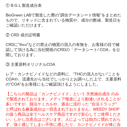
① B.G.L 製造成分表
BioGreen LABで製造した際の"調合データシート情報"をまとめた
もので、リキッドに含まれている物質や、成分の数値、製造日を
ご確認いただけます。
② CRD 成分証明書
CRDに"thcv"などの禁止の物質の混入の有無を、お客様の目で確
認して頂ける為に当社開発のCRDの「データシート/ COA」を公
開しております。
③ 主要原料オリジナルCOA
レア・カンナビノイドなどの原料に、”THCの混入がない”ことを
COAや、流通先から当社でしっかりとお調べした上で、主要原料
の"COA"をお客様にもご確認頂けるようにしました。
【こちらの製品は「カンナビノイド」という 天然抽出成分 のみ
で製造されております。メディア報道により勘違いされることが
多いですが、脱法ケミカルや、過去に流行った "合法ドラッグ"
と呼ばれる麻薬成分は一切含まれておりません。WEEDY SHOP
の扱う商品は全てヘルスケア商品ですので安心してご使用くださ
い。しかし注意点はございます。人によっては効力に慣れておら
ず、強く感じてしまい不快に感じたり、カンナビノイドが体に合